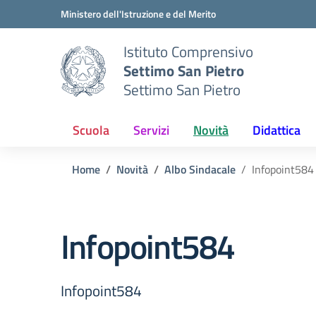
Vai ai contenuti
Vai al menu di navigazione
Vai al footer
Ministero dell'Istruzione e del Merito
Istituto Comprensivo
Settimo San Pietro
Settimo San Pietro
Scuola
Servizi
Novità
Didattica
Home
Novità
Albo Sindacale
Infopoint584
Infopoint584
Infopoint584