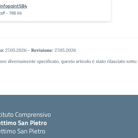
Infopoint584
pdf - 786 kb
o:
27.05.2026
-
Revisione:
27.05.2026
ove diversamente specificato, questo articolo è stato rilasciato sott
tituto Comprensivo
ettimo San Pietro
ttimo San Pietro