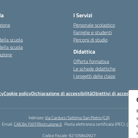
Visita la pagina iniziale della scuola
la
I Servizi
zione
Personale scolastico
Famiglie e studenti
della scuola
Percorsi di studio
della scuola
Didattica
azione
Offerta formativa
Le schede didattiche
I progetti delle classi
cy
Cookie policy
Dichiarazione di accessibilità
Obiettivi di accessibil
Indirizzo:
Via Carducci Settimo San Pietro (CA)
Email:
CAIC84700T@istruzione.it
Posta elettronica certificata (PEC):
CAIC8
Codice fiscale: 92105840927