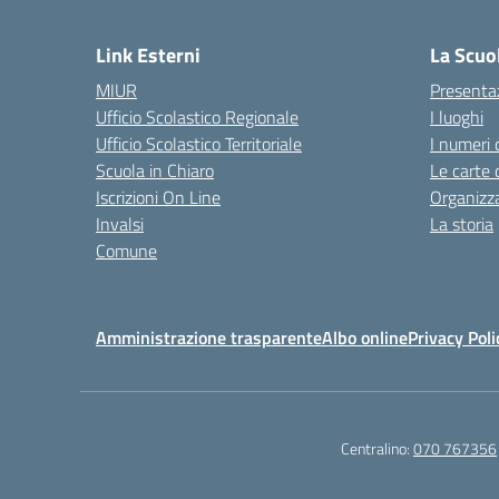
— 
Link Esterni
La Scuo
MIUR
Presenta
Ufficio Scolastico Regionale
I luoghi
Ufficio Scolastico Territoriale
I numeri 
Scuola in Chiaro
Le carte 
Iscrizioni On Line
Organizz
Invalsi
La storia
Comune
Amministrazione trasparente
Albo online
Privacy Poli
Centralino:
070 767356