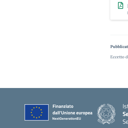
Pubblicat
Eccetto d
Is
S
Se