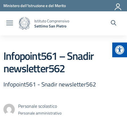
Vai ai contenuti
Vai al menu di navigazione
Vai al footer
Ministero dell'Istruzione e del Merito
Istituto Comprensivo
Settimo San Pietro
Apr
Infopoint561 – Snadir
newsletter562
Infopoint561 - Snadir newsletter562
Personale scolastico
Personale amministrativo