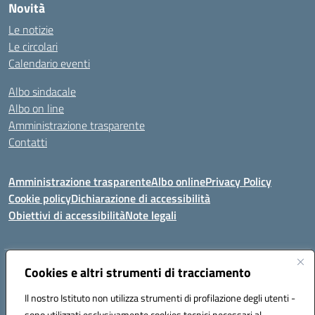
Novità
Le notizie
Le circolari
Calendario eventi
Albo sindacale
Albo on line
Amministrazione trasparente
Contatti
Amministrazione trasparente
Albo online
Privacy Policy
Cookie policy
Dichiarazione di accessibilità
Obiettivi di accessibilità
Note legali
Indirizzo:
Cookies e altri strumenti di tracciamento
Via Carducci Settimo San Pietro (CA)
Centralino:
070 767356
Email:
CAIC84700T@istruzione.it
Il nostro Istituto non utilizza strumenti di profilazione degli utenti -
Posta elettronica certificata (PEC):
CAIC84700T@pec.istruzione.it
sono utilizzati esclusivamente cookies tecnici necessari al