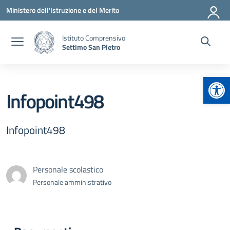
Vai ai contenuti
Vai al menu di navigazione
Vai al footer
Ministero dell'Istruzione e del Merito
Istituto Comprensivo
Settimo San Pietro
Apr
Infopoint498
Infopoint498
Personale scolastico
Personale amministrativo