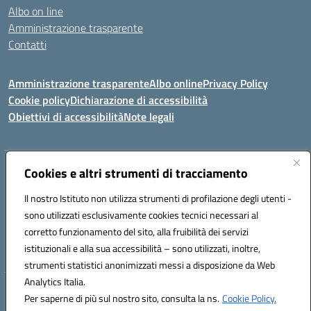
Albo on line
Amministrazione trasparente
Contatti
Amministrazione trasparente
Albo online
Privacy Policy
Cookie policy
Dichiarazione di accessibilità
Obiettivi di accessibilità
Note legali
Indirizzo:
Cookies e altri strumenti di tracciamento
Via Carducci Settimo San Pietro (CA)
Centralino:
070 767356
Email:
CAIC84700T@istruzione.it
Il nostro Istituto non utilizza strumenti di profilazione degli utenti -
Posta elettronica certificata (PEC):
CAIC84700T@pec.istruzione.it
sono utilizzati esclusivamente cookies tecnici necessari al
Codice fiscale: 92105840927
corretto funzionamento del sito, alla fruibilità dei servizi
Codice meccanografico:
CAIC84700T
istituzionali e alla sua accessibilità – sono utilizzati, inoltre,
strumenti statistici anonimizzati messi a disposizione da Web
Analytics Italia.
Hosting & Powered by 3D Solution S.r.l.
Per saperne di più sul nostro sito, consulta la ns.
Cookie Policy.
Concept & Design by Designers Italia