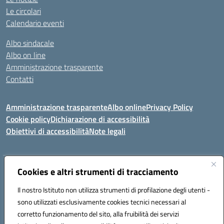
Le circolari
Calendario eventi
Albo sindacale
Albo on line
Amministrazione trasparente
Contatti
Amministrazione trasparente
Albo online
Privacy Policy
Cookie policy
Dichiarazione di accessibilità
Obiettivi di accessibilità
Note legali
Indirizzo:
Cookies e altri strumenti di tracciamento
Via Carducci Settimo San Pietro (CA)
Centralino:
070 767356
Email:
CAIC84700T@istruzione.it
Il nostro Istituto non utilizza strumenti di profilazione degli utenti -
Posta elettronica certificata (PEC):
CAIC84700T@pec.istruzione.it
sono utilizzati esclusivamente cookies tecnici necessari al
Codice fiscale: 92105840927
corretto funzionamento del sito, alla fruibilità dei servizi
Codice meccanografico:
CAIC84700T