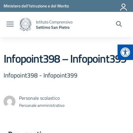
Vai ai contenuti
Vai al menu di navigazione
Vai al footer
Ministero dell'Istruzione e del Merito
Istituto Comprensivo
Settimo San Pietro
Apr
Infopoint398 – Infopoint399
Infopoint398 - Infopoint399
Personale scolastico
Personale amministrativo