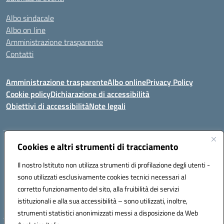
Albo sindacale
Albo on line
Amministrazione trasparente
Contatti
Amministrazione trasparente
Albo online
Privacy Policy
Cookie policy
Dichiarazione di accessibilità
Obiettivi di accessibilità
Note legali
Indirizzo:
Cookies e altri strumenti di tracciamento
Via Carducci Settimo San Pietro (CA)
Centralino:
070 767356
Email:
CAIC84700T@istruzione.it
Il nostro Istituto non utilizza strumenti di profilazione degli utenti -
Posta elettronica certificata (PEC):
CAIC84700T@pec.istruzione.it
sono utilizzati esclusivamente cookies tecnici necessari al
Codice fiscale: 92105840927
corretto funzionamento del sito, alla fruibilità dei servizi
Codice meccanografico:
CAIC84700T
istituzionali e alla sua accessibilità – sono utilizzati, inoltre,
strumenti statistici anonimizzati messi a disposizione da Web