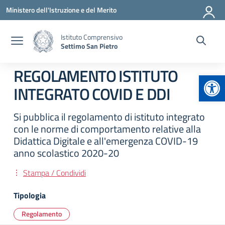
Vai ai contenuti
Vai al menu di navigazione
Vai al footer
Ministero dell'Istruzione e del Merito
Istituto Comprensivo
Settimo San Pietro
REGOLAMENTO ISTITUTO
Apr
INTEGRATO COVID E DDI
Si pubblica il regolamento di istituto integrato
con le norme di comportamento relative alla
Didattica Digitale e all'emergenza COVID-19
anno scolastico 2020-20
Stampa / Condividi
Tipologia
Regolamento