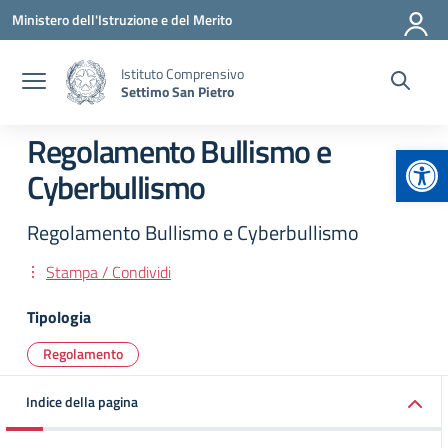
Vai ai contenuti
Vai al menu di navigazione
Vai al footer
Ministero dell'Istruzione e del Merito
Istituto Comprensivo
Settimo San Pietro
Regolamento Bullismo e
Apr
Cyberbullismo
Regolamento Bullismo e Cyberbullismo
Stampa / Condividi
Tipologia
Regolamento
Indice della pagina