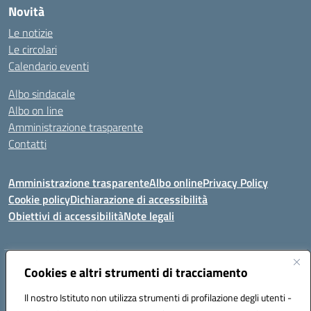
Novità
Le notizie
Le circolari
Calendario eventi
Albo sindacale
Albo on line
Amministrazione trasparente
Contatti
Amministrazione trasparente
Albo online
Privacy Policy
Cookie policy
Dichiarazione di accessibilità
Obiettivi di accessibilità
Note legali
Indirizzo:
Cookies e altri strumenti di tracciamento
Via Carducci Settimo San Pietro (CA)
Centralino:
070 767356
Email:
CAIC84700T@istruzione.it
Il nostro Istituto non utilizza strumenti di profilazione degli utenti -
Posta elettronica certificata (PEC):
CAIC84700T@pec.istruzione.it