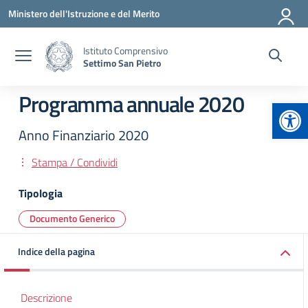
Vai ai contenuti
Vai al menu di navigazione
Vai al footer
Ministero dell'Istruzione e del Merito
Istituto Comprensivo
Settimo San Pietro
Programma annuale 2020
Apr
Anno Finanziario 2020
Stampa / Condividi
Tipologia
Documento Generico
Indice della pagina
Descrizione