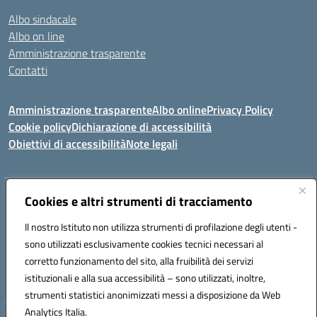
Albo sindacale
Albo on line
Amministrazione trasparente
Contatti
Amministrazione trasparente
Albo online
Privacy Policy
Cookie policy
Dichiarazione di accessibilità
Obiettivi di accessibilità
Note legali
Indirizzo:
Cookies e altri strumenti di tracciamento
Via Carducci Settimo San Pietro (CA)
Centralino:
070 767356
Email:
CAIC84700T@istruzione.it
Il nostro Istituto non utilizza strumenti di profilazione degli utenti -
Posta elettronica certificata (PEC):
CAIC84700T@pec.istruzione.it
sono utilizzati esclusivamente cookies tecnici necessari al
Codice fiscale: 92105840927
corretto funzionamento del sito, alla fruibilità dei servizi
Codice meccanografico:
CAIC84700T
istituzionali e alla sua accessibilità – sono utilizzati, inoltre,
strumenti statistici anonimizzati messi a disposizione da Web
Analytics Italia.