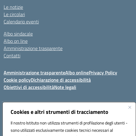
Le notizie
Le circolari
Calendario eventi
Albo sindacale
Albo on line
Amministrazione trasparente
Contatti
Amministrazione trasparente
Albo online
Privacy Policy
Cookie policy
Dichiarazione di accessibilità
Obiettivi di accessibilità
Note legali
Indirizzo:
Cookies e altri strumenti di tracciamento
Via Carducci Settimo San Pietro (CA)
Centralino:
070 767356
Email:
CAIC84700T@istruzione.it
Il nostro Istituto non utilizza strumenti di profilazione degli utenti -
Posta elettronica certificata (PEC):
CAIC84700T@pec.istruzione.it
sono utilizzati esclusivamente cookies tecnici necessari al
Codice fiscale: 92105840927