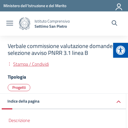
Vai ai contenuti
Vai al menu di navigazione
Vai al footer
Ministero dell'Istruzione e del Merito
Istituto Comprensivo
Settimo San Pietro
Apr
Verbale commissione valutazione domande
selezione avviso PNRR 3.1 linea B
Stampa / Condividi
Tipologia
Progetti
Indice della pagina
Descrizione