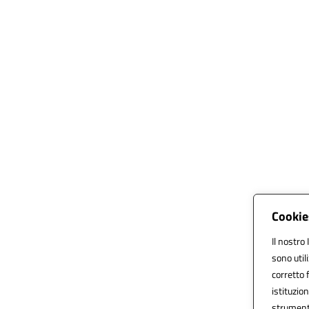
Cookie
Il nostro 
sono util
corretto f
istituzion
strumenti