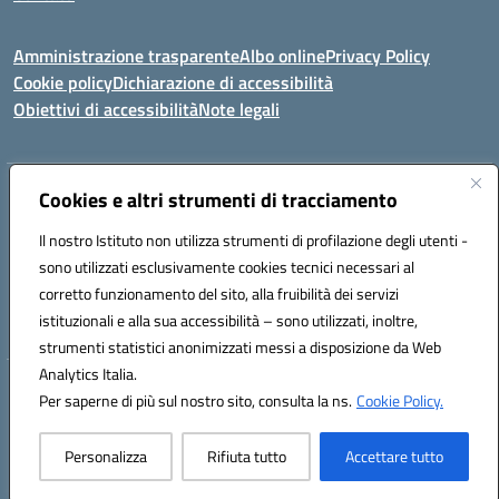
Amministrazione trasparente
Albo online
Privacy Policy
Cookie policy
Dichiarazione di accessibilità
Obiettivi di accessibilità
Note legali
Indirizzo:
Cookies e altri strumenti di tracciamento
Via Carducci Settimo San Pietro (CA)
Centralino:
070 767356
Email:
CAIC84700T@istruzione.it
Il nostro Istituto non utilizza strumenti di profilazione degli utenti -
Posta elettronica certificata (PEC):
CAIC84700T@pec.istruzione.it
sono utilizzati esclusivamente cookies tecnici necessari al
Codice fiscale: 92105840927
corretto funzionamento del sito, alla fruibilità dei servizi
Codice meccanografico:
CAIC84700T
istituzionali e alla sua accessibilità – sono utilizzati, inoltre,
strumenti statistici anonimizzati messi a disposizione da Web
Analytics Italia.
Hosting & Powered by 3D Solution S.r.l.
Per saperne di più sul nostro sito, consulta la ns.
Cookie Policy.
Concept & Design by Designers Italia
Personalizza
Rifiuta tutto
Accettare tutto