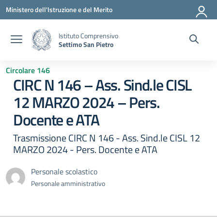
Vai ai contenuti
Vai al menu di navigazione
Vai al footer
Ministero dell'Istruzione e del Merito
Istituto Comprensivo
Settimo San Pietro
Circolare 146
CIRC N 146 – Ass. Sind.le CISL
12 MARZO 2024 – Pers.
Docente e ATA
Trasmissione CIRC N 146 - Ass. Sind.le CISL 12
MARZO 2024 - Pers. Docente e ATA
Personale scolastico
Personale amministrativo