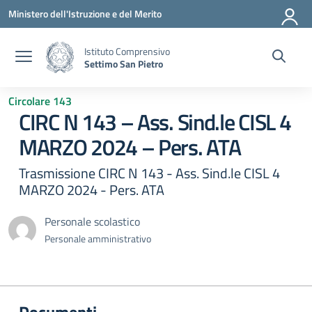
Vai ai contenuti
Vai al menu di navigazione
Vai al footer
Ministero dell'Istruzione e del Merito
Istituto Comprensivo
Settimo San Pietro
Circolare 143
CIRC N 143 – Ass. Sind.le CISL 4
MARZO 2024 – Pers. ATA
Trasmissione CIRC N 143 - Ass. Sind.le CISL 4
MARZO 2024 - Pers. ATA
Personale scolastico
Personale amministrativo