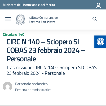
Vai ai contenuti
Vai al menu di navigazione
Vai al footer
Ministero dell'Istruzione e del Merito
Istituto Comprensivo
Settimo San Pietro
Circolare 140
Apr
CIRC N 140 – Sciopero SI
COBAS 23 febbraio 2024 –
Personale
Trasmissione CIRC N 140 - Sciopero SI COBAS
23 febbraio 2024 - Personale
Personale scolastico
Personale amministrativo