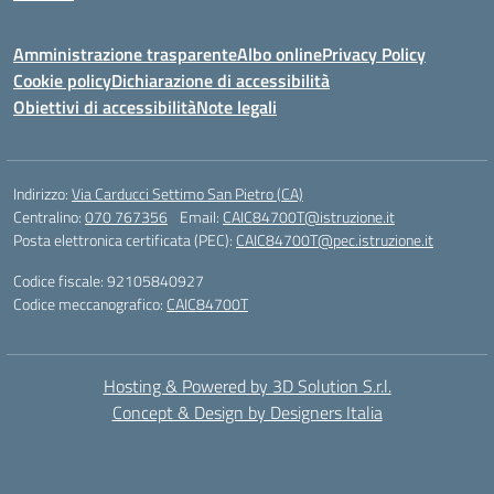
Amministrazione trasparente
Albo online
Privacy Policy
Cookie policy
Dichiarazione di accessibilità
Obiettivi di accessibilità
Note legali
Indirizzo:
Via Carducci Settimo San Pietro (CA)
Centralino:
070 767356
Email:
CAIC84700T@istruzione.it
Posta elettronica certificata (PEC):
CAIC84700T@pec.istruzione.it
Codice fiscale: 92105840927
Codice meccanografico:
CAIC84700T
Hosting & Powered by 3D Solution S.r.l.
Concept & Design by Designers Italia