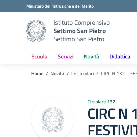
Vai ai contenuti
Vai al menu di navigazione
Vai al footer
Ministero dell'Istruzione e del Merito
Istituto Comprensivo
Settimo San Pietro
Settimo San Pietro
Scuola
Servizi
Novità
Didattica
Home
Novità
Le circolari
CIRC N 132 – FE
Circolare 132
CIRC N 
FESTIVIT