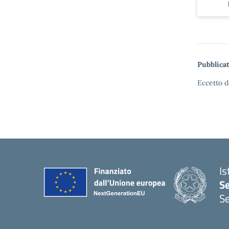
Pubblicat
Eccetto d
Is
S
Se
— 