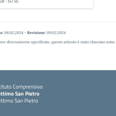
pdf - 341 kb
o:
06.02.2024
-
Revisione:
09.02.2024
ove diversamente specificato, questo articolo è stato rilasciato sott
tituto Comprensivo
ettimo San Pietro
ttimo San Pietro
Visita la pagina iniziale della scuola