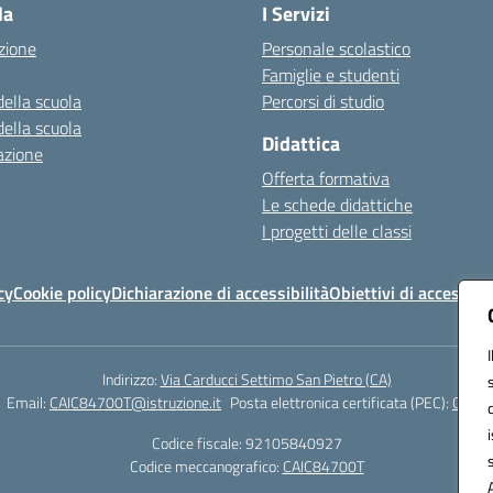
la
I Servizi
zione
Personale scolastico
Famiglie e studenti
della scuola
Percorsi di studio
della scuola
Didattica
azione
Offerta formativa
Le schede didattiche
I progetti delle classi
cy
Cookie policy
Dichiarazione di accessibilità
Obiettivi di accessibil
Indirizzo:
Via Carducci Settimo San Pietro (CA)
Email:
CAIC84700T@istruzione.it
Posta elettronica certificata (PEC):
CAIC8
Codice fiscale: 92105840927
Codice meccanografico:
CAIC84700T