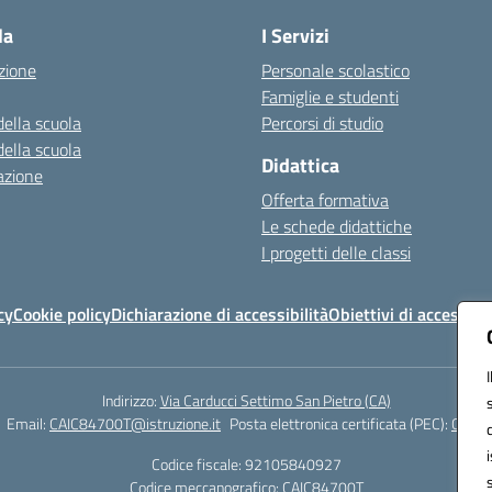
la
I Servizi
zione
Personale scolastico
Famiglie e studenti
della scuola
Percorsi di studio
della scuola
Didattica
azione
Offerta formativa
Le schede didattiche
I progetti delle classi
cy
Cookie policy
Dichiarazione di accessibilità
Obiettivi di accessibil
Indirizzo:
Via Carducci Settimo San Pietro (CA)
Email:
CAIC84700T@istruzione.it
Posta elettronica certificata (PEC):
CAIC8
Codice fiscale: 92105840927
Codice meccanografico:
CAIC84700T