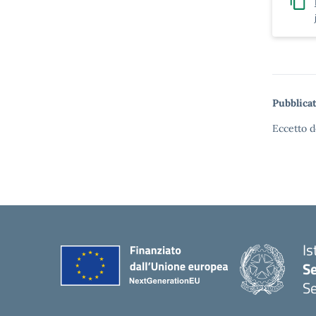
Pubblicat
Eccetto d
Is
S
Se
— 