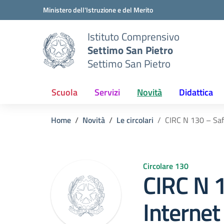
Vai ai contenuti
Vai al menu di navigazione
Vai al footer
Ministero dell'Istruzione e del Merito
Istituto Comprensivo
Settimo San Pietro
Settimo San Pietro
Scuola
Servizi
Novità
Didattica
Home
Novità
Le circolari
CIRC N 130 – Saf
Circolare 130
CIRC N 
Interne