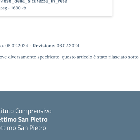
Mese_della_sicurezza_in_rete
jpeg - 1630 kb
o:
05.02.2024
-
Revisione:
06.02.2024
ove diversamente specificato, questo articolo è stato rilasciato sott
tituto Comprensivo
ettimo San Pietro
ttimo San Pietro
Visita la pagina iniziale della scuola