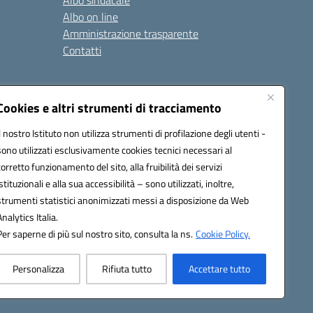
Albo sindacale
Albo on line
Amministrazione trasparente
Contatti
ità
Note legali
Cookies e altri strumenti di tracciamento
Il nostro Istituto non utilizza strumenti di profilazione degli utenti -
sono utilizzati esclusivamente cookies tecnici necessari al
4700T@pec.istruzione.it
corretto funzionamento del sito, alla fruibilità dei servizi
istituzionali e alla sua accessibilità – sono utilizzati, inoltre,
strumenti statistici anonimizzati messi a disposizione da Web
Analytics Italia.
Per saperne di più sul nostro sito, consulta la ns.
Cookie Policy.
Personalizza
Rifiuta tutto
Accettare tutto