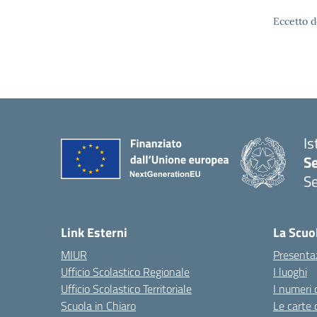
Eccetto d
Is
S
Se
— 
Link Esterni
La Scuo
MIUR
Presenta
Ufficio Scolastico Regionale
I luoghi
Ufficio Scolastico Territoriale
I numeri 
Scuola in Chiaro
Le carte 