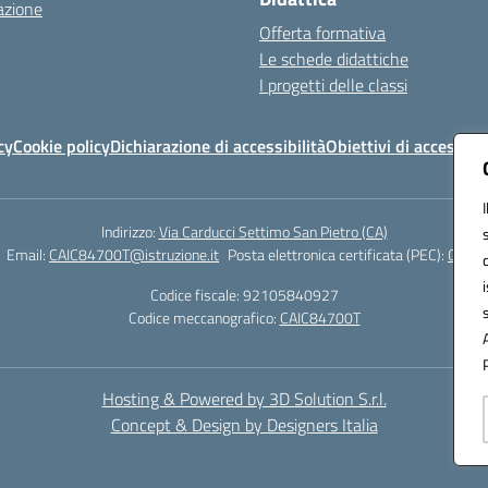
azione
Offerta formativa
Le schede didattiche
I progetti delle classi
cy
Cookie policy
Dichiarazione di accessibilità
Obiettivi di accessibil
Indirizzo:
Via Carducci Settimo San Pietro (CA)
Email:
CAIC84700T@istruzione.it
Posta elettronica certificata (PEC):
CAIC8
Codice fiscale: 92105840927
Codice meccanografico:
CAIC84700T
Hosting & Powered by 3D Solution S.r.l.
Concept & Design by Designers Italia