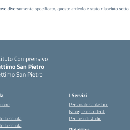
ove diversamente specificato, questo articolo è stato rilasciato sott
tituto Comprensivo
ettimo San Pietro
ttimo San Pietro
Visita la pagina iniziale della scuola
la
I Servizi
zione
Personale scolastico
Famiglie e studenti
della scuola
Percorsi di studio
della scuola
Didattica