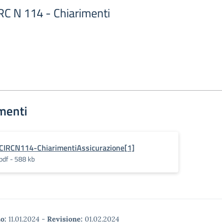
RC N 114 - Chiarimenti
menti
CIRCN114-ChiarimentiAssicurazione[1]
pdf - 588 kb
o:
11.01.2024
-
Revisione:
01.02.2024