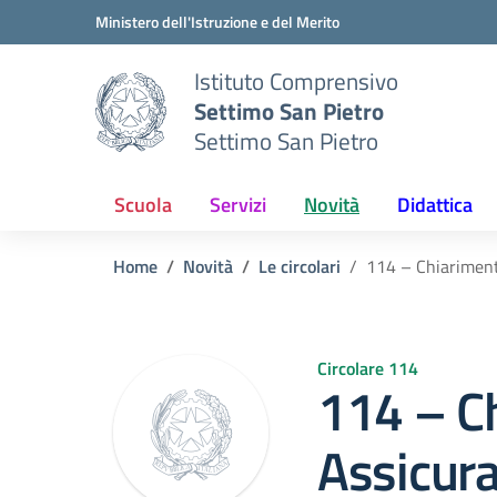
Vai ai contenuti
Vai al menu di navigazione
Vai al footer
Ministero dell'Istruzione e del Merito
Istituto Comprensivo
Settimo San Pietro
Settimo San Pietro
Scuola
Servizi
Novità
Didattica
Home
Novità
Le circolari
114 – Chiariment
Circolare 114
114 – C
Assicur