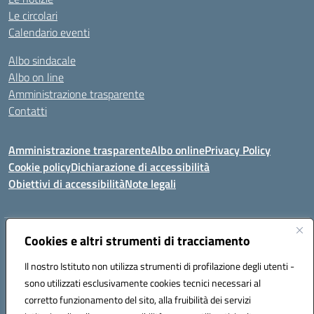
Le circolari
Calendario eventi
Albo sindacale
Albo on line
Amministrazione trasparente
Contatti
Amministrazione trasparente
Albo online
Privacy Policy
Cookie policy
Dichiarazione di accessibilità
Obiettivi di accessibilità
Note legali
Indirizzo:
Cookies e altri strumenti di tracciamento
Via Carducci Settimo San Pietro (CA)
Centralino:
070 767356
Email:
CAIC84700T@istruzione.it
Il nostro Istituto non utilizza strumenti di profilazione degli utenti -
Posta elettronica certificata (PEC):
CAIC84700T@pec.istruzione.it
sono utilizzati esclusivamente cookies tecnici necessari al
Codice fiscale: 92105840927
corretto funzionamento del sito, alla fruibilità dei servizi
Codice meccanografico:
CAIC84700T