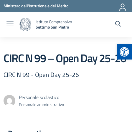
Vai ai contenuti
Vai al menu di navigazione
Vai al footer
Ministero dell'Istruzione e del Merito
Istituto Comprensivo
Settimo San Pietro
Apr
CIRC N 99 – Open Day 25-26
CIRC N 99 - Open Day 25-26
Personale scolastico
Personale amministrativo