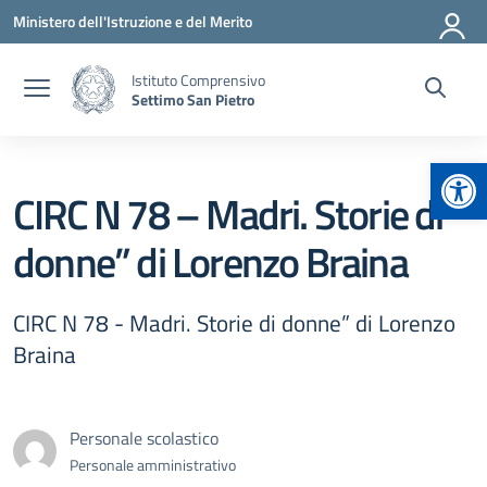
Vai ai contenuti
Vai al menu di navigazione
Vai al footer
Ministero dell'Istruzione e del Merito
Istituto Comprensivo
Settimo San Pietro
Apr
CIRC N 78 – Madri. Storie di
donne” di Lorenzo Braina
CIRC N 78 - Madri. Storie di donne” di Lorenzo
Braina
Personale scolastico
Personale amministrativo