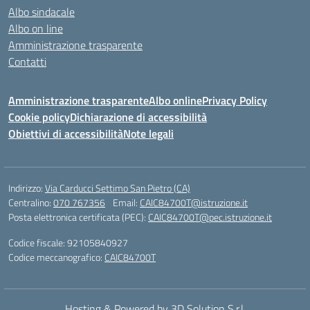
Albo sindacale
Albo on line
Amministrazione trasparente
Contatti
Amministrazione trasparente
Albo online
Privacy Policy
Cookie policy
Dichiarazione di accessibilità
Obiettivi di accessibilità
Note legali
Indirizzo:
Via Carducci Settimo San Pietro (CA)
Centralino:
070 767356
Email:
CAIC84700T@istruzione.it
Posta elettronica certificata (PEC):
CAIC84700T@pec.istruzione.it
Codice fiscale: 92105840927
Codice meccanografico:
CAIC84700T
Hosting & Powered by 3D Solution S.r.l.