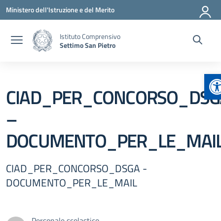
Vai ai contenuti
Vai al menu di navigazione
Vai al footer
Ministero dell'Istruzione e del Merito
Istituto Comprensivo
Settimo San Pietro
A
CIAD_PER_CONCORSO_DSG
–
DOCUMENTO_PER_LE_MAI
CIAD_PER_CONCORSO_DSGA -
DOCUMENTO_PER_LE_MAIL
Personale scolastico