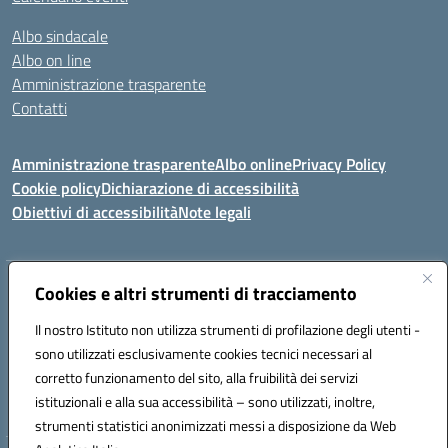
Albo sindacale
Albo on line
Amministrazione trasparente
Contatti
Amministrazione trasparente
Albo online
Privacy Policy
Cookie policy
Dichiarazione di accessibilità
Obiettivi di accessibilità
Note legali
Indirizzo:
Cookies e altri strumenti di tracciamento
Via Carducci Settimo San Pietro (CA)
Centralino:
070 767356
Email:
CAIC84700T@istruzione.it
Il nostro Istituto non utilizza strumenti di profilazione degli utenti -
Posta elettronica certificata (PEC):
CAIC84700T@pec.istruzione.it
sono utilizzati esclusivamente cookies tecnici necessari al
Codice fiscale: 92105840927
corretto funzionamento del sito, alla fruibilità dei servizi
Codice meccanografico:
CAIC84700T
istituzionali e alla sua accessibilità – sono utilizzati, inoltre,
strumenti statistici anonimizzati messi a disposizione da Web