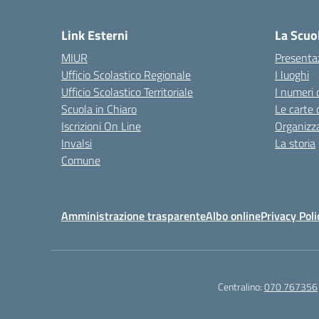
— 
Link Esterni
La Scuo
MIUR
Presenta
Ufficio Scolastico Regionale
I luoghi
Ufficio Scolastico Territoriale
I numeri 
Scuola in Chiaro
Le carte 
Iscrizioni On Line
Organizz
Invalsi
La storia
Comune
Amministrazione trasparente
Albo online
Privacy Poli
Centralino:
070 767356