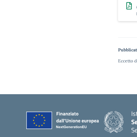
Pubblicat
Eccetto d
Is
S
Se