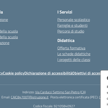
Visita la pagina iniziale della scuola
la
I Servizi
zione
Personale scolastico
Famiglie e studenti
della scuola
Percorsi di studio
della scuola
Didattica
azione
Offerta formativa
Le schede didattiche
I progetti delle classi
cy
Cookie policy
Dichiarazione di accessibilità
Obiettivi di accessibil
Indirizzo:
Via Carducci Settimo San Pietro (CA)
Email:
CAIC84700T@istruzione.it
Posta elettronica certificata (PEC):
CAIC8
Codice fiscale: 92105840927