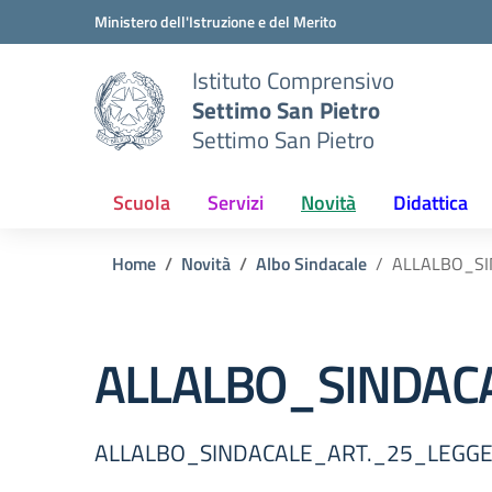
Vai ai contenuti
Vai al menu di navigazione
Vai al footer
Ministero dell'Istruzione e del Merito
Istituto Comprensivo
Settimo San Pietro
Settimo San Pietro
Scuola
Servizi
Novità
Didattica
Home
Novità
Albo Sindacale
ALLALBO_SI
ALLALBO_SINDAC
ALLALBO_SINDACALE_ART._25_LEGG