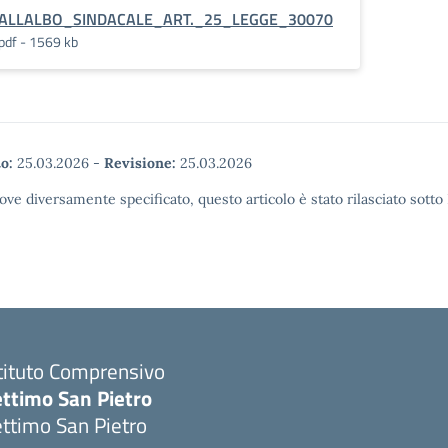
ALLALBO_SINDACALE_ART._25_LEGGE_30070
pdf - 1569 kb
o:
25.03.2026
-
Revisione:
25.03.2026
ove diversamente specificato, questo articolo è stato rilasciato sott
tituto Comprensivo
ettimo San Pietro
ttimo San Pietro