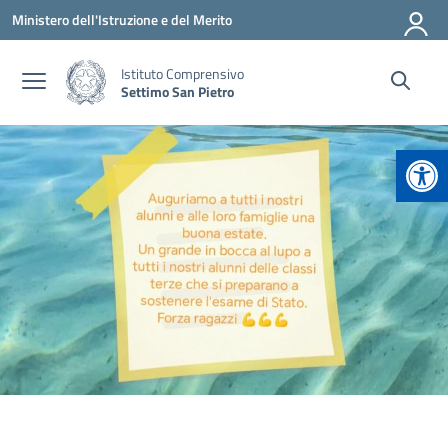
Vai ai contenuti
Vai al menu di navigazione
Vai al footer
Ministero dell'Istruzione e del Merito
Istituto Comprensivo
Settimo San Pietro
Apr