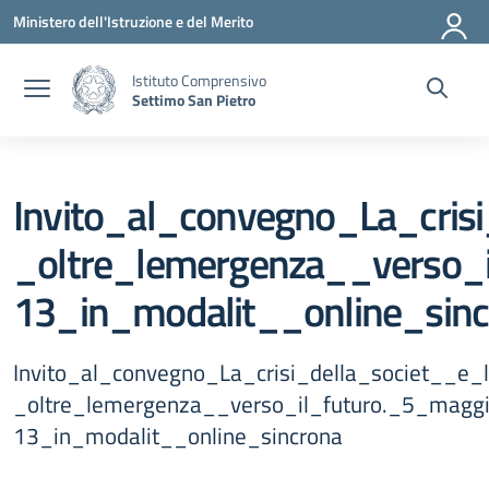
Vai ai contenuti
Vai al menu di navigazione
Vai al footer
Ministero dell'Istruzione e del Merito
Istituto Comprensivo
Settimo San Pietro
Invito_al_convegno_La_cris
_oltre_lemergenza__verso_
13_in_modalit__online_sinc
Invito_al_convegno_La_crisi_della_societ__e
_oltre_lemergenza__verso_il_futuro._5_mag
13_in_modalit__online_sincrona