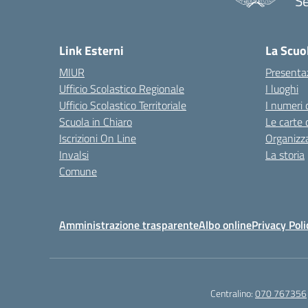
Se
— 
Link Esterni
La Scuo
MIUR
Presenta
Ufficio Scolastico Regionale
I luoghi
Ufficio Scolastico Territoriale
I numeri 
Scuola in Chiaro
Le carte 
Iscrizioni On Line
Organizz
Invalsi
La storia
Comune
Amministrazione trasparente
Albo online
Privacy Poli
Centralino:
070 767356