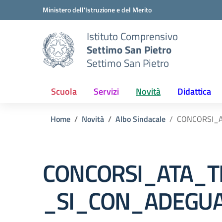
Vai ai contenuti
Vai al menu di navigazione
Vai al footer
Ministero dell'Istruzione e del Merito
Istituto Comprensivo
Settimo San Pietro
Settimo San Pietro
Scuola
Servizi
Novità
Didattica
Home
Novità
Albo Sindacale
CONCORSI_A
CONCORSI_ATA_T
_SI_CON_ADEGUA