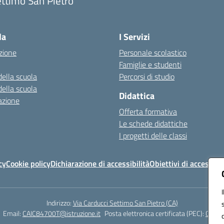
ttimo San Pietro
Visita la pagina iniziale della scuola
la
I Servizi
zione
Personale scolastico
Famiglie e studenti
della scuola
Percorsi di studio
della scuola
Didattica
azione
Offerta formativa
Le schede didattiche
I progetti delle classi
cy
Cookie policy
Dichiarazione di accessibilità
Obiettivi di accessibil
Indirizzo:
Via Carducci Settimo San Pietro (CA)
Email:
CAIC84700T@istruzione.it
Posta elettronica certificata (PEC):
CAIC8